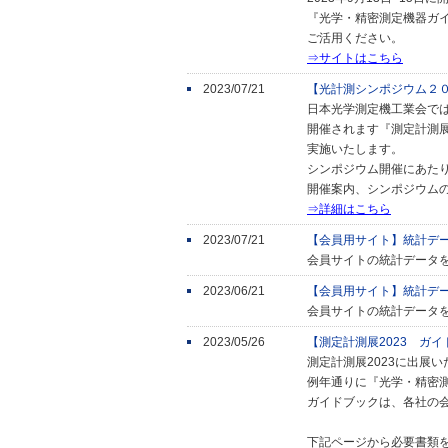
『光学・精密測定機器ガ
ご活用ください。
⇒サイトはこちら
2023/07/21
【光計測シンポジウム２
日本光学測定機工業会では
開催されます『測定計測展
実施いたします。
シンポジウム開催にあた
開催案内、シンポジウム
⇒詳細はこちら
2023/07/21
【会員用サイト】統計デ
会員サイトの統計データ
2023/06/21
【会員用サイト】統計デ
会員サイトの統計データ
2023/05/26
【測定計測展2023 ガ
測定計測展2023に出展
例年通りに『光学・精密測
ガイドブックは、各社の
下記ページから必要書類