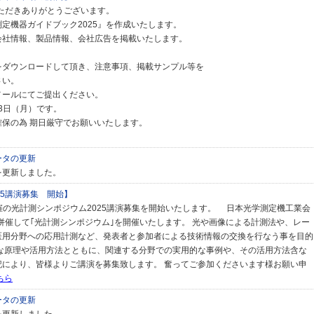
いただきありがとうございます。
定機器ガイドブック2025』を作成いたします。
会社情報、製品情報、会社広告を掲載いたします。
をダウンロードして頂き、注意事項、掲載サンプル等を
さい。
メールにてご提出ください。
23日（月）です。
保の為 期日厳守でお願いいたします。
ータの更新
を更新しました。
25講演募集 開始】
）開催の光計測シンポジウム2025講演募集を開始いたします。 日本光学測定機工業会
に併催して｢光計測シンポジウム｣を開催いたします。 光や画像による計測法や、レー
医用分野への応用計測など、発表者と参加者による技術情報の交換を行なう事を目的
的な原理や活用方法とともに、関連する分野での実用的な事例や、その活用方法含な
記により、皆様よりご講演を募集致します。 奮ってご参加くださいます様お願い申
ちら
ータの更新