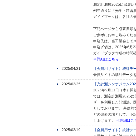
測定計測展2025に出展
例年通りに『光学・精密測
ガイドブックは、各社の
下記ページから必要書類
ご参考にお申し込みくだ
申込先は、当工業会まで
申込〆切は、2025年6月
ガイドブック作成の時間確
⇒詳細はこちら
2025/04/21
【会員用サイト】統計デ
会員サイトの統計データ
2025/03/25
【光計測シンポジウム20
2025年9月11日（木
では、測定計測展2025
ザーを利用した計測法、
としております。 基礎
どの発表の場として、下
し上げます。
⇒詳細はこ
2025/03/19
【会員用サイト】統計デ